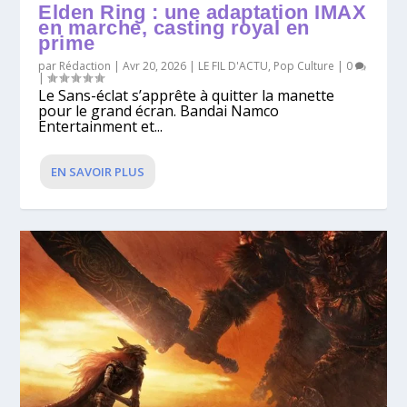
Elden Ring : une adaptation IMAX
en marche, casting royal en
prime
par
Rédaction
|
Avr 20, 2026
|
LE FIL D'ACTU
,
Pop Culture
|
0
|
Le Sans-éclat s’apprête à quitter la manette
pour le grand écran. Bandai Namco
Entertainment et...
EN SAVOIR PLUS