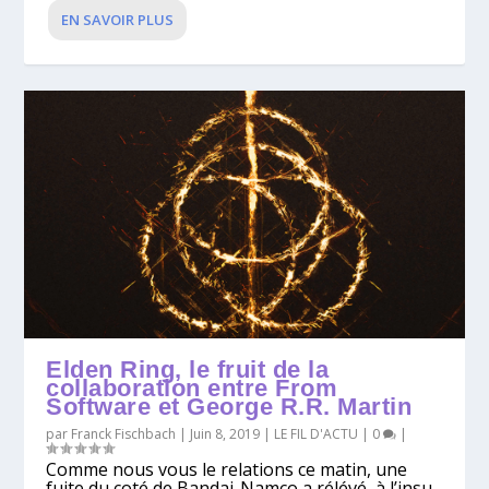
EN SAVOIR PLUS
Elden Ring, le fruit de la
collaboration entre From
Software et George R.R. Martin
par
Franck Fischbach
|
Juin 8, 2019
|
LE FIL D'ACTU
|
0
|
Comme nous vous le relations ce matin, une
fuite du coté de Bandai-Namco a rélévé, à l’insu...