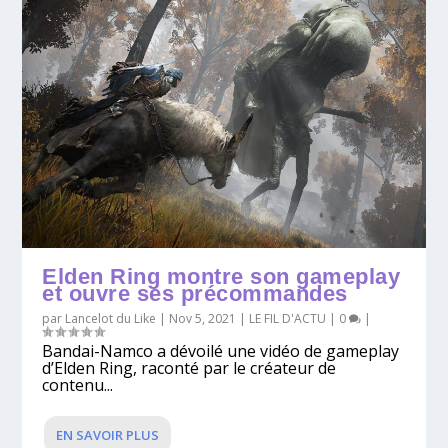
Elden Ring montre son gameplay
et ouvre ses précommandes
par
Lancelot du Like
|
Nov 5, 2021
|
LE FIL D'ACTU
|
0
|
Bandai-Namco a dévoilé une vidéo de gameplay
d’Elden Ring, raconté par le créateur de
contenu...
EN SAVOIR PLUS