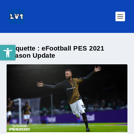
Ouvrir la barre d’outils
Étiquette :
eFootball PES 2021
Season Update