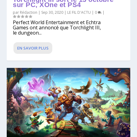
sur PC, XOne et PS4
par
Rédaction
|
Sep 30, 2020
|
LE FIL D'ACTU
|
0
|
Perfect World Entertainment et Echtra
Games ont annoncé que Torchlight III,
le dungeon...
EN SAVOIR PLUS