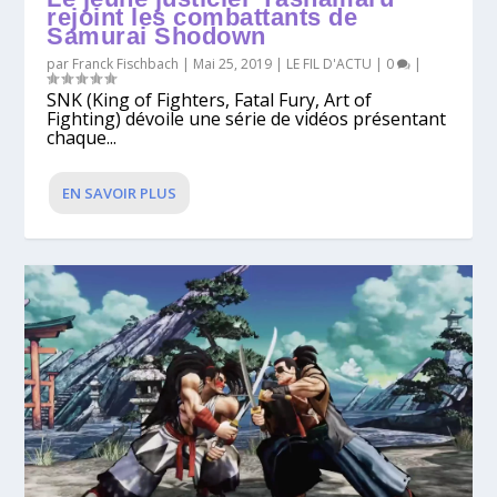
rejoint les combattants de
Samurai Shodown
par
Franck Fischbach
|
Mai 25, 2019
|
LE FIL D'ACTU
|
0
|
SNK (King of Fighters, Fatal Fury, Art of
Fighting) dévoile une série de vidéos présentant
chaque...
EN SAVOIR PLUS