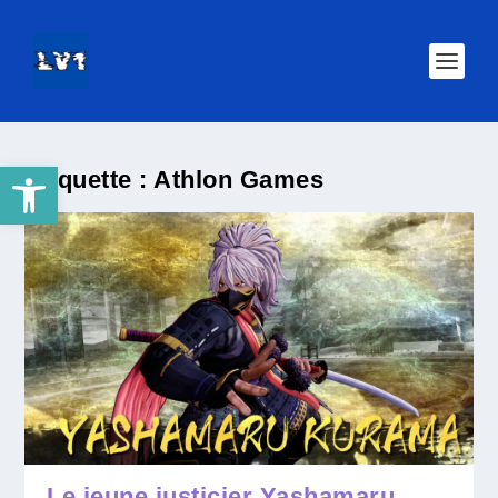
Ouvrir la barre d’outils
Étiquette :
Athlon Games
Le jeune justicier Yashamaru