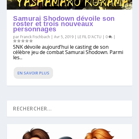
Samurai Shodown dévoile son
roster et trois nouveaux
personnages
par
Franck Fischbach
|
Avr 5, 2019
|
LE FIL D'ACTU
|
0
|
SNK dévoile aujourd’hui le casting de son
célèbre jeu de combat Samurai Shodown. Parmi
les...
EN SAVOIR PLUS