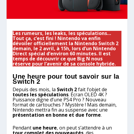
Les rumeurs, les leaks, les spéculations…
Tout ça, c’est fini ! Nintendo va enfin
dévoiler officiellement la Nintendo Switch 2
demain, le 2 avril, à 15h, lors d’un Nintendo
Direct spécial d’environ 60 minutes. Il est
temps de découvrir ce que Big N nous
réserve pour l’avenir de sa console hybride.
Une heure pour tout savoir sur la
Switch 2
Depuis des mois, la
Switch 2
fait l’objet de
toutes les spéculations
. Écran OLED 4K ?
Puissance digne d’une PS4 Pro ? Nouveau
format de cartouches ? Mystère ! Mais demain,
Nintendo mettra fin au suspense avec une
présentation en bonne et due forme
.
Pendant
une heure
, on peut s’attendre à un
tour complet des nouveautés
, des