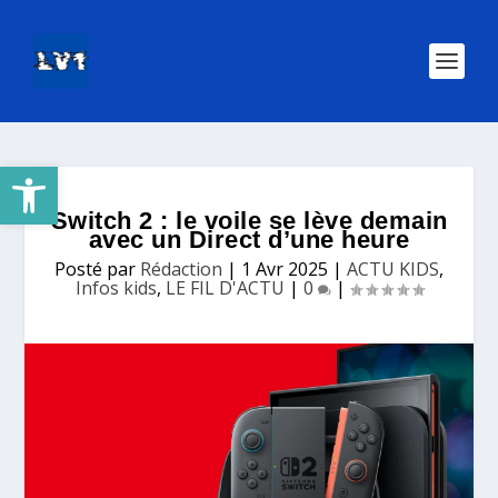
Ouvrir la barre d’outils
Switch 2 : le voile se lève demain
avec un Direct d’une heure
Posté par
Rédaction
|
1 Avr 2025
|
ACTU KIDS
,
Infos kids
,
LE FIL D'ACTU
|
0
|