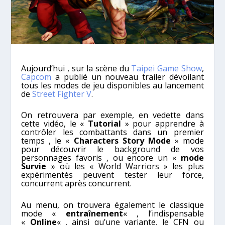
Aujourd’hui , sur la scène du
Taipei Game Show
,
Capcom
a publié un nouveau trailer dévoilant
tous les modes de jeu disponibles au lancement
de
Street Fighter V
.
On retrouvera par exemple, en vedette dans
cette vidéo, le «
Tutorial
» pour apprendre à
contrôler les combattants dans un premier
temps , le «
Characters Story Mode
» mode
pour découvrir le background de vos
personnages favoris , ou encore un «
mode
Survie
» où les « World Warriors » les plus
expérimentés peuvent tester leur force,
concurrent après concurrent.
Au menu, on trouvera également le classique
mode «
entraînement
« , l’indispensable
«
Online
« , ainsi qu’une variante, le CFN ou