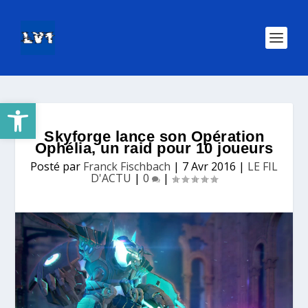
Ouvrir la barre d’outils
Skyforge lance son Opération
Ophélia, un raid pour 10 joueurs
Posté par
Franck Fischbach
|
7 Avr 2016
|
LE FIL
D'ACTU
|
0
|