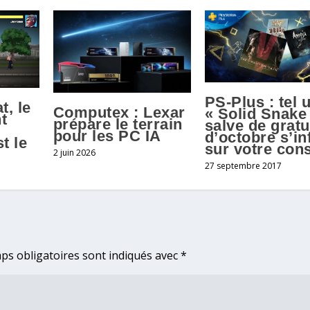
PS-Plus : tel 
t, le
Computex : Lexar
« Solid Snake 
t
prépare le terrain
salve de gratu
pour les PC IA
d’octobre s’inf
t le
sur votre con
2 juin 2026
27 septembre 2017
ps obligatoires sont indiqués avec
*