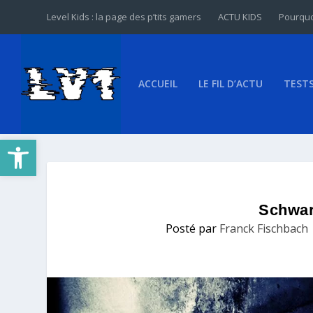
Level Kids : la page des p’tits gamers
ACTU KIDS
Pourquo
ACCUEIL
LE FIL D’ACTU
TEST
Ouvrir la barre d’outils
Schwa
Posté par
Franck Fischbach