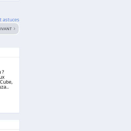
et astuces
IVANT
 ?
eux
eCube,
za...