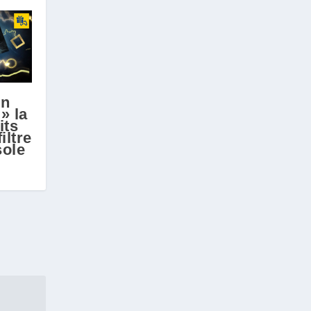
un
» la
its
iltre
sole