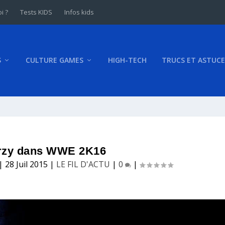
i ?
Tests KIDS
Infos kids
S
CULTURE GAMES
HIGH-TECH
TRUCS ET ASTUCE
rzy dans WWE 2K16
|
28 Juil 2015
|
LE FIL D'ACTU
|
0
|