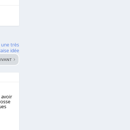
e une très
aise idée
IVANT
 avoir
rosse
ues