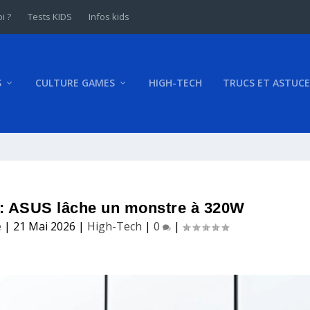
i ?
Tests KIDS
Infos kids
S
CULTURE GAMES
HIGH-TECH
TRUCS ET ASTUCE
: ASUS lâche un monstre à 320W
e
|
21 Mai 2026
|
High-Tech
|
0
|