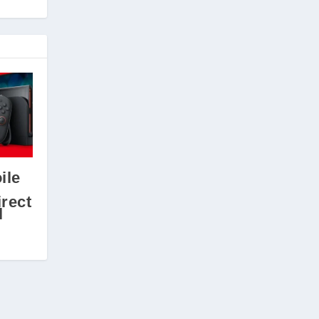
ile
rect
l