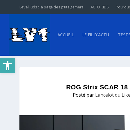
Level Kids : la page des p’tits gamers
ACTU KIDS
Pourquo
ACCUEIL
LE FIL D’ACTU
TEST
Ouvrir la barre d’outils
ROG Strix SCAR 18 
Posté par
Lancelot du Lik