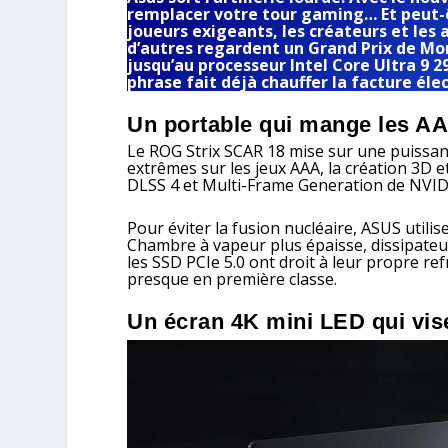
remplacer votre tour gaming… Et peut-êt
joueurs exigeants, les créateurs et le
d’autres regardent un Grand Prix de Mon
jusqu’au processeur Intel Core Ultra 9 
phrase fait déjà chauffer la facture éle
Un portable qui mange les AA
Le ROG Strix SCAR 18 mise sur une puissa
extrêmes sur les jeux AAA, la création 3D et
DLSS 4 et Multi-Frame Generation de NVID
Pour éviter la fusion nucléaire, ASUS util
Chambre à vapeur plus épaisse, dissipate
les SSD PCIe 5.0 ont droit à leur propre r
presque en première classe.
Un écran 4K mini LED qui vise