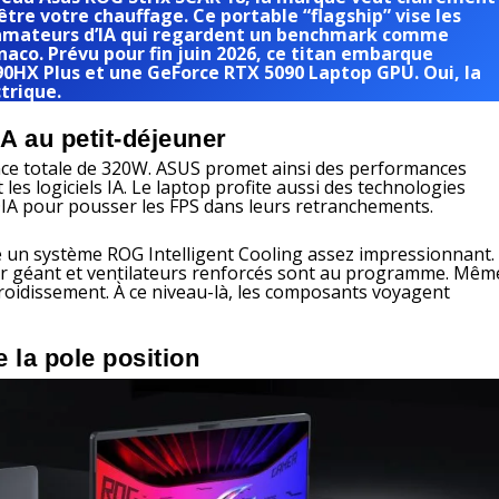
re votre chauffage. Ce portable “flagship” vise les
s amateurs d’IA qui regardent un benchmark comme
aco. Prévu pour fin juin 2026, ce titan embarque
290HX Plus et une GeForce RTX 5090 Laptop GPU. Oui, la
ctrique.
A au petit-déjeuner
nce totale de 320W. ASUS promet ainsi des performances
 les logiciels IA. Le laptop profite aussi des technologies
IA pour pousser les FPS dans leurs retranchements.
ise un système ROG Intelligent Cooling assez impressionnant.
ur géant et ventilateurs renforcés sont au programme. Mêm
efroidissement. À ce niveau-là, les composants voyagent
 la pole position