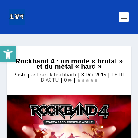
Ouvrir la barre d’outils
Rockband 4 : un mode « brutal »
et du métal « hard »
Posté par
Franck Fischbach
|
8 Déc 2015
|
LE FIL
D'ACTU
|
0
|