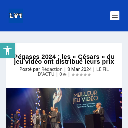
Ouvrir la barre d’outils
Pégases 2024 : les « Césars » du
jeu vidéo ont distribué leurs prix
Posté par
Rédaction
|
8 Mar 2024
|
LE FIL
D'ACTU
|
0
|