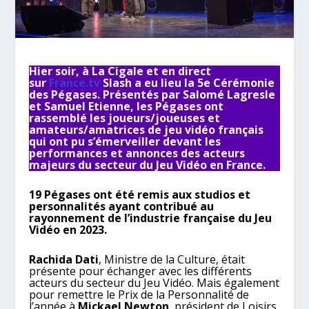
Hier soir, à La Cigale et en direct
sur
France.tv
Slash a eu lieu la 5e Cérémonie
des Pégases. Présentés par Salomé Lagresle
et Samuel Etienne, les Pégases ont
rassemblé les joueurs/joueuses et
amateurs/amatrices de jeu vidéo français
qui ont pu s’émerveiller devant les
performances et annonces des acteurs
majeurs du secteur du Jeu Vidéo en France.
19 Pégases ont été remis aux studios et
personnalités ayant contribué au
rayonnement de l’industrie française du Jeu
Vidéo en 2023.
Rachida Dati
, Ministre de la Culture, était
présente pour échanger avec les différents
acteurs du secteur du Jeu Vidéo. Mais également
pour remettre le Prix de la Personnalité de
l’année à
Mickael Newton
, président de Loisirs