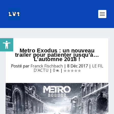
Ouvrir la barre d’outils
Metro Exodus : un nouveau
trailer pour patienter jusqu’à…
L’automne 2018 !
Posté par
Franck Fischbach
|
8 Déc 2017
|
LE FIL
D'ACTU
|
0
|