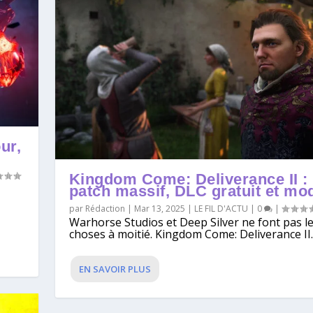
ur,
Kingdom Come: Deliverance II :
patch massif, DLC gratuit et mo
par
Rédaction
|
Mar 13, 2025
|
LE FIL D'ACTU
|
0
|
Warhorse Studios et Deep Silver ne font pas l
choses à moitié. Kingdom Come: Deliverance II..
EN SAVOIR PLUS