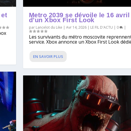
 et
Metro 2039 se dévoile le 16 avril
d’un Xbox First Look
par
Lancelot du Like
|
Avr 14, 2026
|
LE FIL D'ACTU
|
0
|
box
Les survivants du métro moscovite reprennen
service. Xbox annonce un Xbox First Look dédié 
EN SAVOIR PLUS