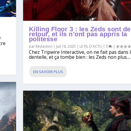
Killing Floor 3 : les Zeds sont de
retour, et ils n’ont pas appris la
politesse
tre
par
Rédaction
|
Juil 18, 2025
|
LE FIL D'ACTU
|
0
|
Chez Tripwire Interactive, on ne fait pas dans 
dentelle, et ça tombe bien : les Zeds non plus....
EN SAVOIR PLUS