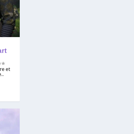
rt
re et
..