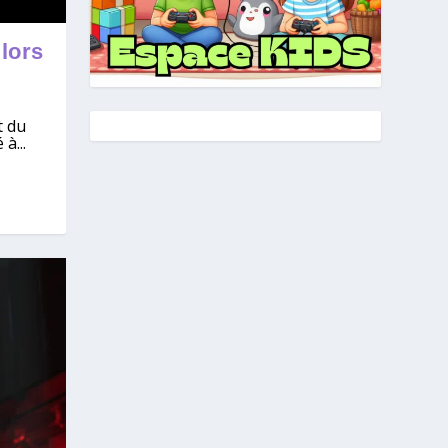
 lors
t du
à...