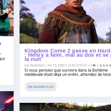
n
Kingdom Come 2 passe en Hard
: Henry a faim, mal au dos et se
qui
la nuit
par
Rédaction
|
Avr 15, 2025
|
LE FIL D'ACTU
|
0
|
Si vous pensiez que survivre dans la Bohême
médiévale était déjà un enfer, attendez de tester
EN SAVOIR PLUS