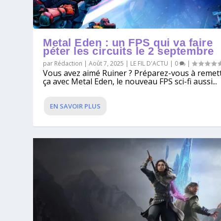
Metal Eden : un FPS qui va faire
péter les circuits le 2 septembre
par
Rédaction
|
Août 7, 2025
|
LE FIL D'ACTU
|
0
|
Vous avez aimé Ruiner ? Préparez-vous à remet
ça avec Metal Eden, le nouveau FPS sci-fi aussi...
EN SAVOIR PLUS