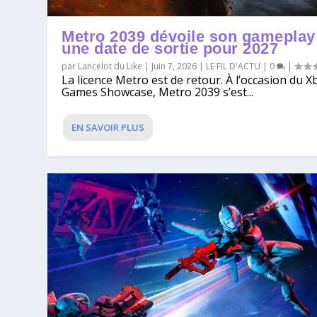
Metro 2039 dévoile son gameplay
une date de sortie pour 2027
par
Lancelot du Like
|
Juin 7, 2026
|
LE FIL D'ACTU
|
0
|
La licence Metro est de retour. À l’occasion du X
Games Showcase, Metro 2039 s’est...
EN SAVOIR PLUS