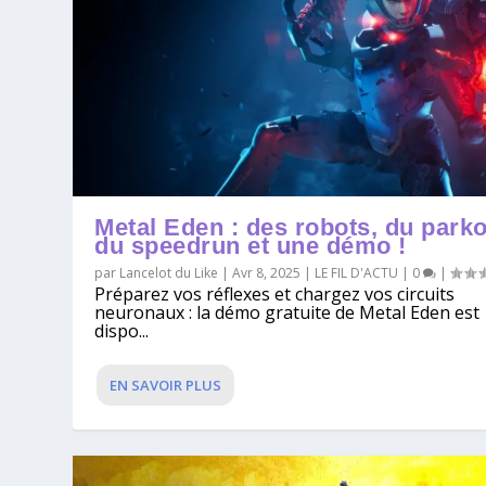
Metal Eden : des robots, du parko
du speedrun et une démo !
par
Lancelot du Like
|
Avr 8, 2025
|
LE FIL D'ACTU
|
0
|
Préparez vos réflexes et chargez vos circuits
neuronaux : la démo gratuite de Metal Eden est
dispo...
EN SAVOIR PLUS