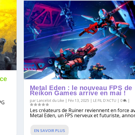
ce
Metal Eden : le nouveau FPS de
Reikon Games arrive en mai !
par
Lancelot du Like
|
Fév 13, 2025
|
LE FIL D'ACTU
|
0
|
RPG
Les créateurs de Ruiner reviennent en force a
Metal Eden, un FPS nerveux et futuriste, annon
EN SAVOIR PLUS