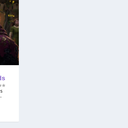
ds
es
.