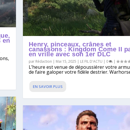
que,
s en
Henry, pinceaux, crânes et
canassons : Kingdom Come II pa
en vrille avec son 1er DLC
ons,
par
Rédaction
|
Mai 15, 2025
|
LE FIL D'ACTU
|
0
|
L’heure est venue de dépoussiérer votre armu
de faire galoper votre fidèle destrier. Warhorse.
EN SAVOIR PLUS