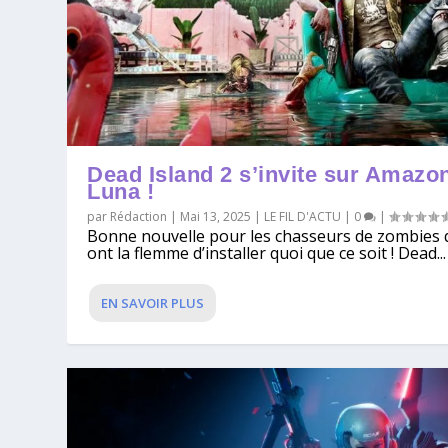
Dead Island 2 s’invite sur Amazo
Luna !
par
Rédaction
|
Mai 13, 2025
|
LE FIL D'ACTU
|
0
|
Bonne nouvelle pour les chasseurs de zombies 
ont la flemme d’installer quoi que ce soit ! Dead...
EN SAVOIR PLUS