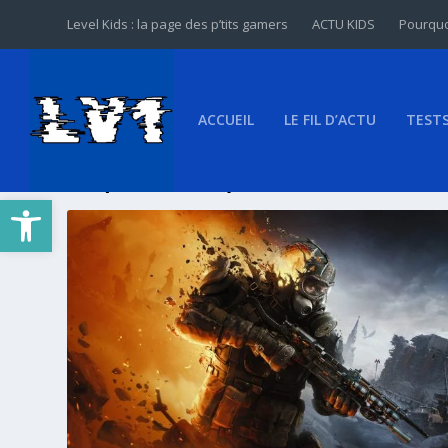
Level Kids : la page des p’tits gamers
ACTU KIDS
Pourquo
ACCUEIL
LE FIL D’ACTU
TEST
Étiquette :
Deep Silver
Ouvrir la barre d’outils