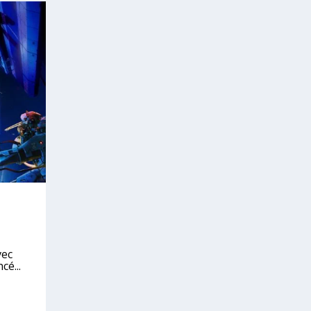
vec
cé...