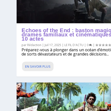
Echoes of the End : baston magi
drames familiaux et cinématique
10 actes
par
Rédaction
|
Juil 17, 2025
|
LE FIL D'ACTU
|
0
|
Préparez-vous à plonger dans un océan d’émoti
de sorts dévastateurs et de grandes décisions...
EN SAVOIR PLUS