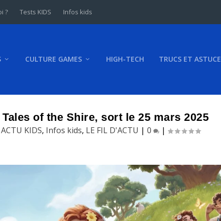
i ?
Tests KIDS
Infos kids
S
CULTURE GAMES
HIGH-TECH
TRUCS ET ASTUCE
Tales of the Shire, sort le 25 mars 2025
|
ACTU KIDS
,
Infos kids
,
LE FIL D'ACTU
|
0
|