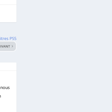
titres PS5
IVANT
s nous
n