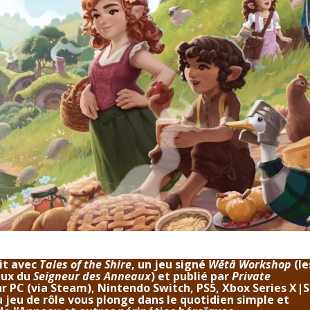
bit avec
Tales of the Shire
, un jeu signé
Wētā Workshop
(le
aux du
Seigneur des Anneaux
) et publié par
Private
 sur PC (via Steam), Nintendo Switch, PS5, Xbox Series X|S
jeu de rôle vous plonge dans le quotidien simple et