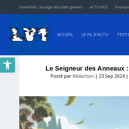
Level Kids : la page des p’tits gamers
ACTU KIDS
Pourquo
ACCUEIL
LE FIL D’ACTU
TEST
Ouvrir la barre d’outils
Le Seigneur des Anneaux : 
Posté par
Rédaction
|
23 Sep 2024