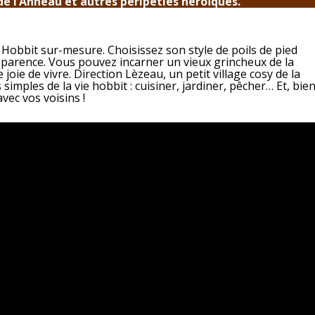
 de l’Anneau et autres péripéties héroïques.
 Hobbit sur-mesure. Choisissez son style de poils de pied
apparence. Vous pouvez incarner un vieux grincheux de la
joie de vivre. Direction Lèzeau, un petit village cosy de la
simples de la vie hobbit : cuisiner, jardiner, pêcher… Et, bie
vec vos voisins !