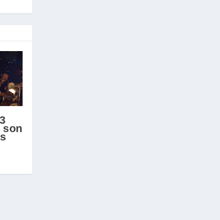
23
c son
s