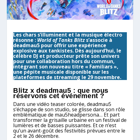
Les chars s’illuminent et la musique électro
résonne :
World of Tanks Blitz
s’associe à
deadmau5 pour offrir une expérience
explosive aux tankistes. Dès aujourd’hui, le
célèbre DJ et producteur prête son univers
pour une collaboration hors du commun,
intégrant son nouveau titre « Familiars »,
une pépite musicale disponible sur les
plateformes de streaming le 29 novembre.
Blitz x deadmau5 : que nous
réservons cet événement ?
Dans une vidéo teaser colorée, deadmau5
s’échappe de son studio, se glisse dans son rôle
emblématique de mau5headpersona… Et part
transformer la grisaille urbaine en un festival de
lumières et de basses puissantes. Et ce n’est
qu’un avant-goût des festivités prévues entre le
2 et le 26 décembre.