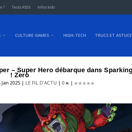
i ?
Tests KIDS
Infos kids
S
CULTURE GAMES
HIGH-TECH
TRUCS ET ASTUCE
uper – Super Hero débarque dans Sparkin
! Zero
 Jan 2025
|
LE FIL D'ACTU
|
0
|