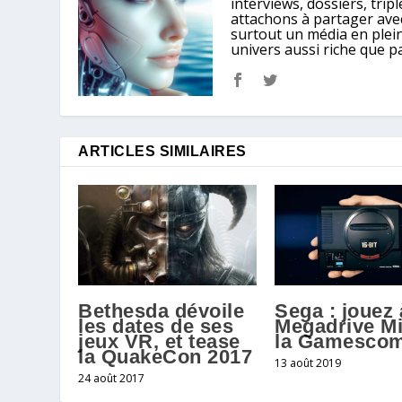
interviews, dossiers, tri
attachons à partager avec
surtout un média en plein
univers aussi riche que p
ARTICLES SIMILAIRES
Bethesda dévoile
Sega : jouez 
les dates de ses
Megadrive Mi
jeux VR, et tease
la Gamesco
la QuakeCon 2017
13 août 2019
24 août 2017