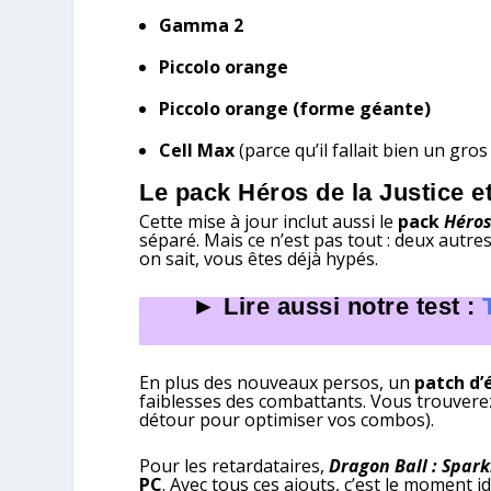
Gamma 2
Piccolo orange
Piccolo orange (forme géante)
Cell Max
(parce qu’il fallait bien un gro
Le pack Héros de la Justice e
Cette mise à jour inclut aussi le
pack
Héros 
séparé. Mais ce n’est pas tout : deux autr
on sait, vous êtes déjà hypés.
► Lire aussi notre test :
En plus des nouveaux persos, un
patch d’
faiblesses des combattants. Vous trouverez 
détour pour optimiser vos combos).
Pour les retardataires,
Dragon Ball : Spark
PC
. Avec tous ces ajouts, c’est le moment i