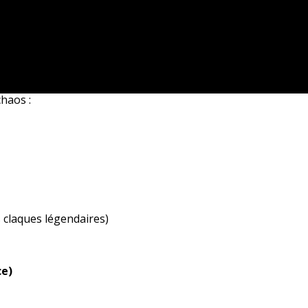
chaos :
s claques légendaires)
ce)