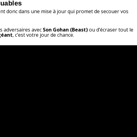
ouables
nt donc dans une mise à jour qui promet de secouer vos
os adversaires avec
Son Gohan (Beast)
ou d’écraser tout le
géant
, c’est votre jour de chance.