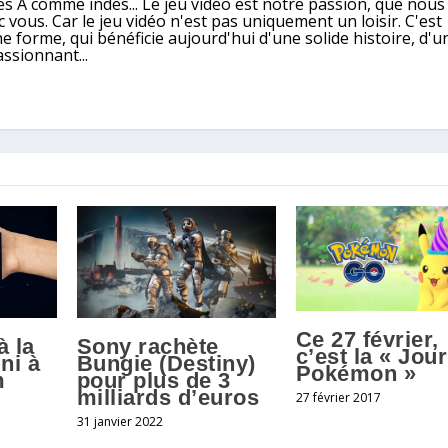
ples A comme indés... Le jeu vidéo est notre passion, que nou
 vous. Car le jeu vidéo n'est pas uniquement un loisir. C'est
e forme, qui bénéficie aujourd'hui d'une solide histoire, d'u
assionnant...
Ce 27 février,
à la
Sony rachète
c’est la « Jou
ni à
Bungie (Destiny)
Pokémon »
m
pour plus de 3
milliards d’euros
27 février 2017
31 janvier 2022