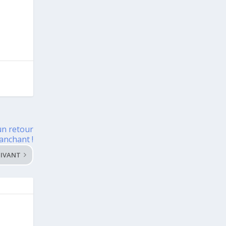
un retour
ranchant !
IVANT