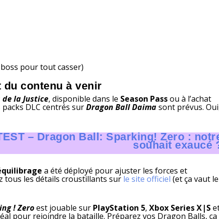
s boss pour tout casser)
t du contenu à venir
de la Justice
, disponible dans le
Season Pass
ou à l’achat
es packs DLC centrés sur
Dragon Ball Daima
sont prévus. Oui
TEST – Dragon Ball: Sparking! Zero : notr
souhait exaucé 
équilibrage
a été déployé pour ajuster les forces et
tous les détails croustillants sur
le site officiel
(et ça vaut le
ing ! Zero
est jouable sur
PlayStation 5
,
Xbox Series X|S
e
déal pour rejoindre la bataille. Préparez vos Dragon Balls, ça