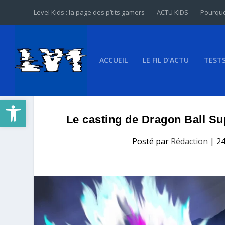
Level Kids : la page des p’tits gamers
ACTU KIDS
Pourquo
ACCUEIL
LE FIL D’ACTU
TEST
Ouvrir la barre d’outils
Le casting de Dragon Ball S
Posté par
Rédaction
|
24