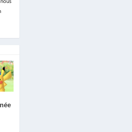
s nous
n
rnée