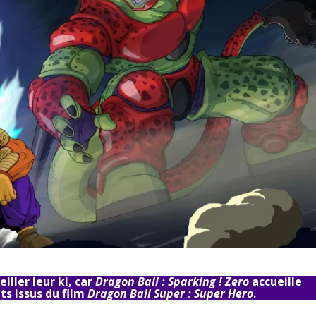
iller leur ki, car
Dragon Ball : Sparking ! Zero
accueille
s issus du film
Dragon Ball Super : Super Hero
.