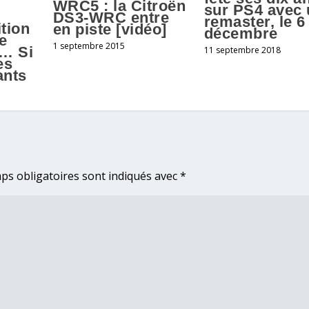
WRC5 : la Citroën
sur PS4 avec 
DS3-WRC entre
remaster, le 6
ition
en piste [vidéo]
décembre
te
1 septembre 2015
e… Si
11 septembre 2018
es
ants
ps obligatoires sont indiqués avec
*