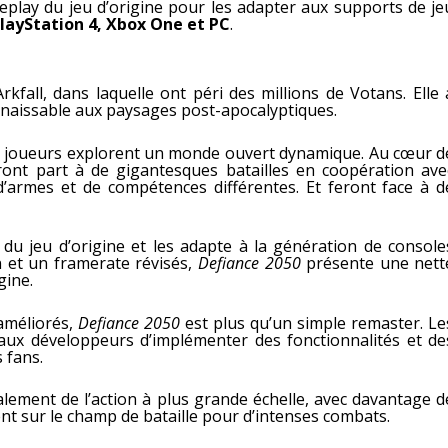
ameplay du jeu d’origine pour les adapter aux supports de je
PlayStation 4, Xbox One et PC
.
kfall, dans laquelle ont péri des millions de Votans. Elle 
naissable aux paysages post-apocalyptiques.
es joueurs explorent un monde ouvert dynamique. Au cœur d
ront part à de gigantesques batailles en coopération ave
 d’armes et de compétences différentes. Et feront face à d
du jeu d’origine et les adapte à la génération de console
n et un framerate révisés,
Defiance 2050
présente une nett
gine.
améliorés,
Defiance 2050
est plus qu’un simple remaster. Le
aux développeurs d’implémenter des fonctionnalités et de
 fans.
lement de l’action à plus grande échelle, avec davantage d
nt sur le champ de bataille pour d’intenses combats.