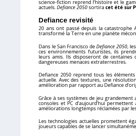
science-fiction reprend l’histoire et le g
actuels.
Defiance 2050
sortira
cet été sur 
Defiance revisité
20 ans ont passé depuis la catastrophe Ar
transformé la Terre en une planète mécon
Dans le San Francisco de
Defiance 2050
, l
ces environnements futuristes, ils prend
leurs amis. Ils disposeront de centaines
dangereuses menaces extraterrestres.
Defiance 2050 reprend tous les éléments 
actuelle. Avec des textures, une résolutio
amélioration par rapport au Defiance d’ori
Grâce à ses systèmes de jeu grandement 
consoles et PC d’aujourd’hui permettent 
améliorations longtemps réclamées par les
Les technologies actuelles promettent éga
joueurs capables de se lancer simultanéme