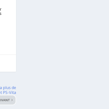
r
s
ra plus de
et PS-Vita
IVANT