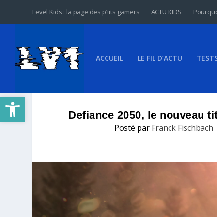
Level Kids : la page des p’tits gamers
ACTU KIDS
Pourquo
ACCUEIL
LE FIL D’ACTU
TEST
Ouvrir la barre d’outils
Defiance 2050, le nouveau ti
Posté par
Franck Fischbach