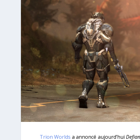
Trion Worlds
a annoncé aujourd’hui
Defia