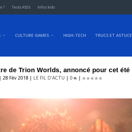
i ?
Tests KIDS
Infos kids
S
CULTURE GAMES
HIGH-TECH
TRUCS ET ASTUCE
tre de Trion Worlds, annoncé pour cet été
|
28 Fév 2018
|
LE FIL D'ACTU
|
0
|