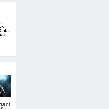
 ?
eux
eCube,
za...
nant
ns