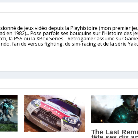
ssionné de jeux vidéo depuis la Playhistoire (mon premier jeu
 en 1982)... Pose parfois ses bouquins sur l'Histoire des j
itch, la PS5 ou la XBox Series... Rétrogamer assumé sur Gam
, fan de versus fighting, de sim-racing et de la série Yaku
The Last Rem
fête ses dix a