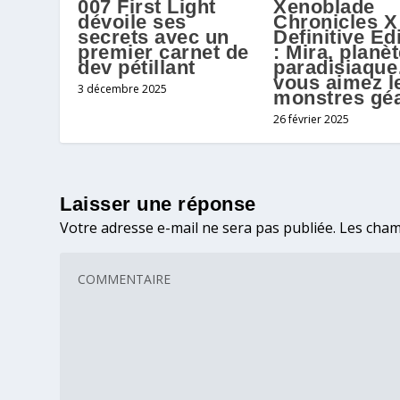
007 First Light
Xenoblade
dévoile ses
Chronicles X
secrets avec un
Definitive Ed
premier carnet de
: Mira, planè
dev pétillant
paradisiaqu
vous aimez l
3 décembre 2025
monstres gé
26 février 2025
Laisser une réponse
Votre adresse e-mail ne sera pas publiée.
Les cham