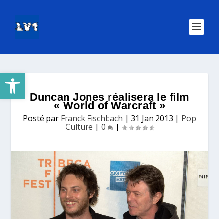
Ouvrir la barre d’outils
Duncan Jones réalisera le film
« World of Warcraft »
Posté par
Franck Fischbach
|
31 Jan 2013
|
Pop
Culture
|
0
|