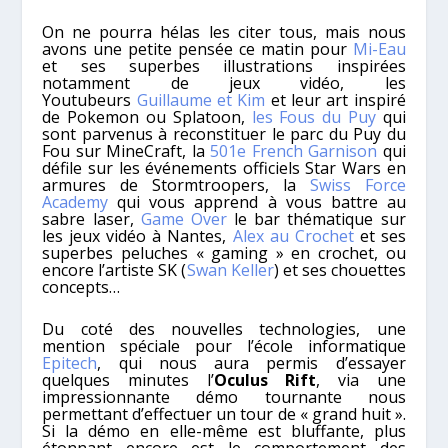
On ne pourra hélas les citer tous, mais nous
avons une petite pensée ce matin pour
Mi-Eau
et ses superbes illustrations inspirées
notamment de jeux vidéo, les
Youtubeurs
Guillaume et Kim
et leur art inspiré
de Pokemon ou Splatoon,
les Fous du Puy
qui
sont parvenus à reconstituer le parc du Puy du
Fou sur MineCraft, la
501e French Garnison
qui
défile sur les événements officiels Star Wars en
armures de Stormtroopers, la
Swiss Force
Academy
qui vous apprend à vous battre au
sabre laser,
Game Over
le bar thématique sur
les jeux vidéo à Nantes,
Alex au Crochet
et ses
superbes peluches « gaming » en crochet, ou
encore l’artiste SK (
Swan Keller
) et ses chouettes
concepts…
Du coté des nouvelles technologies, une
mention spéciale pour l’école informatique
Epitech
, qui nous aura permis d’essayer
quelques minutes l’
Oculus Rift
, via une
impressionnante démo tournante nous
permettant d’effectuer un tour de « grand huit ».
Si la démo en elle-même est bluffante, plus