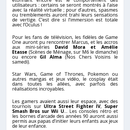
étonnant encore est le comportement des
utilisateurs : certains se seront montrés à l’aise
avec la réalité virtuelle ; pour d’autres, spasmes
ou tremblements auront trahi leurs sensations
de vertige. C’est dire si l’immersion est totale
avec l’Oculus !
Pour les fans de télévision, les fidèles de Game
One auront pu rencontrer Marcus, et les accros
aux mini-séries
David Mora et Amélie
Etasse
(Scènes de Ménage, sur M6 le dimanche)
ou encore
Gil Alma
(Nos Chers Voisins le
samedi).
Star Wars, Game of Thrones, Pokemon ou
autres mangas et jeux vidéo, le cosplay était
dans toutes les allées, avec parfois des
réalisations incroyables.
Les gamers avaient aussi leur espace, avec des
tournois sur
Ultra Street Fighter IV
,
Super
Smash Bros sur Wii U
… Les consoles rétro et
les bornes d’arcade des années 90 auront aussi
permis aux papas d’initier leurs enfants aux jeux
de leur enfance.