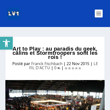
Ouvrir la barre d’outils
Art to Play : au paradis du geek,
câlins et Stormtroopers sont les
rois !
Posté par
Franck Fischbach
|
22 Nov 2015
|
LE
FIL D'ACTU
|
0
|