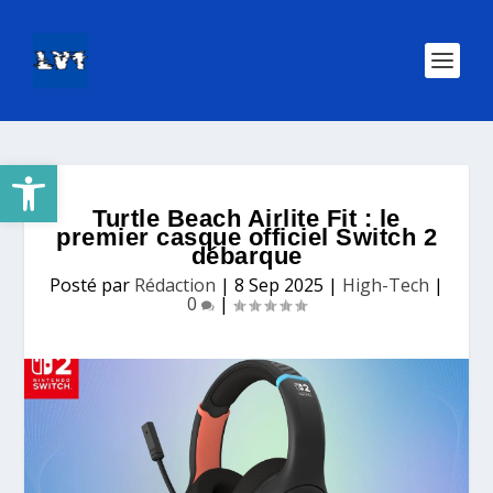
Ouvrir la barre d’outils
Turtle Beach Airlite Fit : le
premier casque officiel Switch 2
débarque
Posté par
Rédaction
|
8 Sep 2025
|
High-Tech
|
0
|