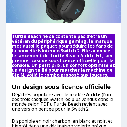
Turtle Beach ne se contente pas d’être un
vétéran du périphérique gaming, la marque
met aussi le paquet pour séduire les fans de
la nouvelle Nintendo Switch 2. Elle annonce
le lancement du Turtle Beach Airlite Fit, son
premier casque sous licence officielle pour la
console. Un petit prix, un confort optimisé et
un design taillé pour matcher la machine de
Big N, voilà le combo proposé aux joueurs.
Un design sous licence officielle
Déjà très populaire avec le modèle
Airlite
(l’un
des trois casques Switch les plus vendus dans le
monde selon PDP), Turtle Beach revient avec
une version pensée pour la Switch 2.
Disponible en noir charbon, en blanc et noir, et
bientôt dans une déclinaison violette prévue