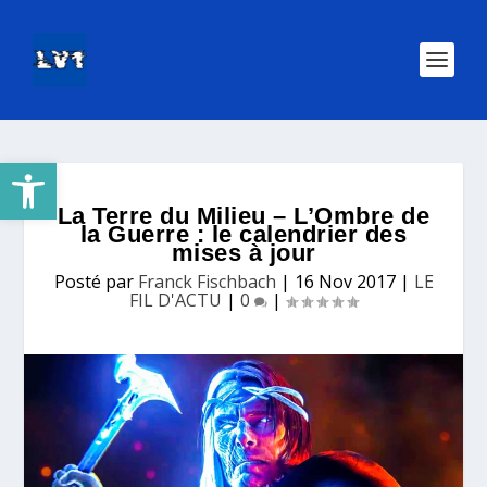
Ouvrir la barre d’outils
La Terre du Milieu – L’Ombre de
la Guerre : le calendrier des
mises à jour
Posté par
Franck Fischbach
|
16 Nov 2017
|
LE
FIL D'ACTU
|
0
|