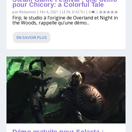
pour Chicory: a Colorful Tale
par
Rédaction
|
Fév 4, 2021
|
LE FIL D'ACTU
|
0
|
Finji, le studio à l’origine de Overland et Night in
the Woods, rappelle qu’une démo...
EN SAVOIR PLUS
Démo gratuite pour Solasta :