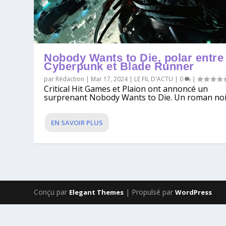
Nobody Wants to Die, polar entre
Cyberpunk et Blade Runner
par
Rédaction
|
Mar 17, 2024
|
LE FIL D'ACTU
|
0
|
Critical Hit Games et Plaion ont annoncé un
surprenant Nobody Wants to Die. Un roman noir
EN SAVOIR PLUS
Conçu par
| Propulsé par
Elegant Themes
WordPress