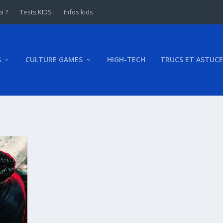
i ?
Tests KIDS
Infos kids
S
CULTURE GAMES
HIGH-TECH
TRUCS ET ASTUCE