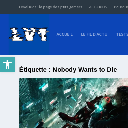
Level Kids : la page des p’tits gamers
ACTU KIDS
Pourquo
ACCUEIL
LE FIL D’ACTU
TEST
Ouvrir la barre d’outils
Étiquette :
Nobody Wants to Die