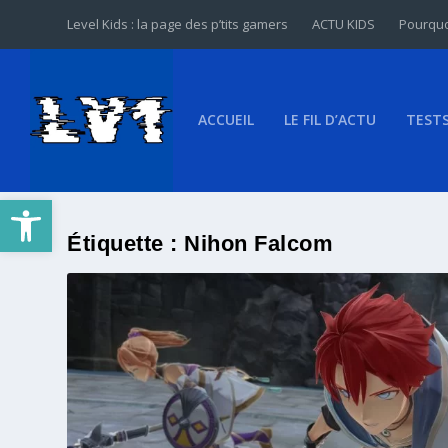
Level Kids : la page des p’tits gamers
ACTU KIDS
Pourquo
ACCUEIL
LE FIL D’ACTU
TEST
Ouvrir la barre d’outils
Étiquette :
Nihon Falcom