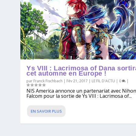
Ys VIII : Lacrimosa of Dana sortir
cet automne en Europe !
par
Franck Fischbach
|
Fév 21, 2017
|
LE FIL D'ACTU
|
0
|
NIS America annonce un partenariat avec Niho
Falcom pour la sortie de Ys VIII : Lacrimosa of...
EN SAVOIR PLUS