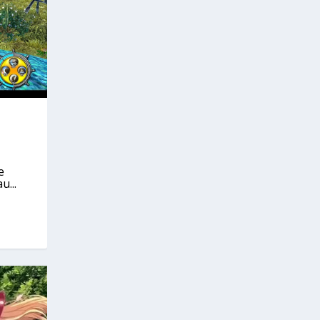
e
u...