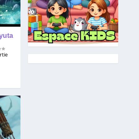
yuta
rtie