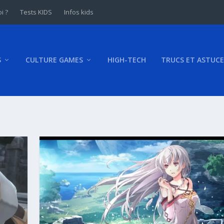
i ?
Tests KIDS
Infos kids
S
CULTURE GAMES
HIGH-TECH
TRUCS ET ASTUCE