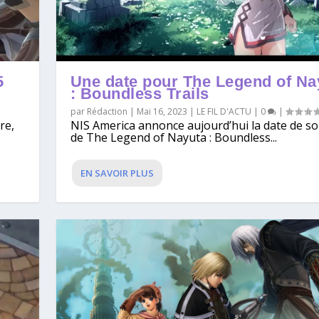
5
Une date pour The Legend of Na
: Boundless Trails
par
Rédaction
|
Mai 16, 2023
|
LE FIL D'ACTU
|
0
|
re,
NIS America annonce aujourd’hui la date de so
de The Legend of Nayuta : Boundless...
EN SAVOIR PLUS