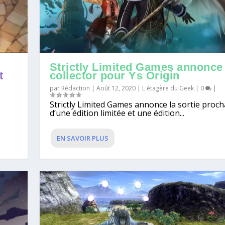
Strictly Limited Games annonce
t
collector pour Ys ​​Origin
par
Rédaction
|
Août 12, 2020
|
L'étagère du Geek
|
0
|
Strictly Limited Games annonce la sortie proch
d’une édition limitée et une édition...
EN SAVOIR PLUS