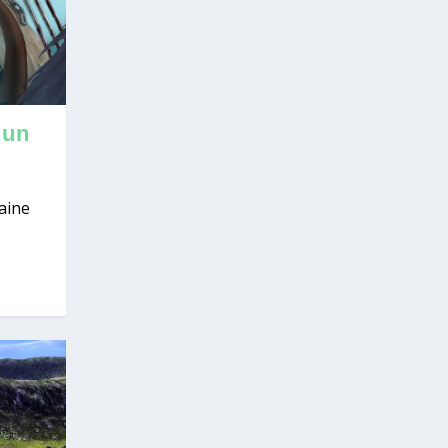
 un
aine