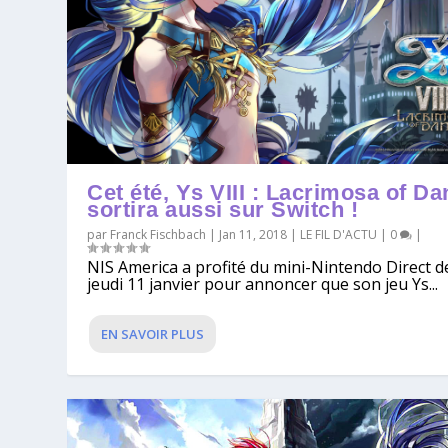
Cet été, Ys VIII : Lacrimosa of Da
sortira aussi sur Switch !
par
Franck Fischbach
|
Jan 11, 2018
|
LE FIL D'ACTU
|
0
|
NIS America a profité du mini-Nintendo Direct d
jeudi 11 janvier pour annoncer que son jeu Ys...
EN SAVOIR PLUS