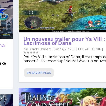
Un nouveau trailer pour Ys VIII :
Lacrimosa of Dana
na
par
Franck Fischbach
|
Juin 14, 2017
|
LE FIL D'ACTU
|
0
|
Pour Ys VIII : Lacrimosa of Dana, il est temps d
passer à la vitesse supérieure ! Avec un nouvea
e ce
EN SAVOIR PLUS