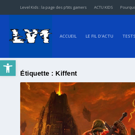
Level Kids : la page des p’tits gamers
ACTU KIDS
Pourquo
ACCUEIL
LE FIL D’ACTU
TEST
Ouvrir la barre d’outils
Étiquette :
Kiffent