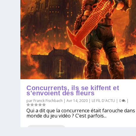
Concurrents, ils se kiffent et
s’envoient des fleurs
par
Franck Fischbach
|
Avr 14, 2020
|
LE FIL D'ACTU
|
0
|
Qui a dit que la concurrence était farouche dans 
monde du jeu vidéo ? C’est parfois...
EN SAVOIR PLUS