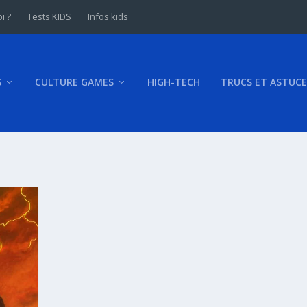
i ?
Tests KIDS
Infos kids
S
CULTURE GAMES
HIGH-TECH
TRUCS ET ASTUCE