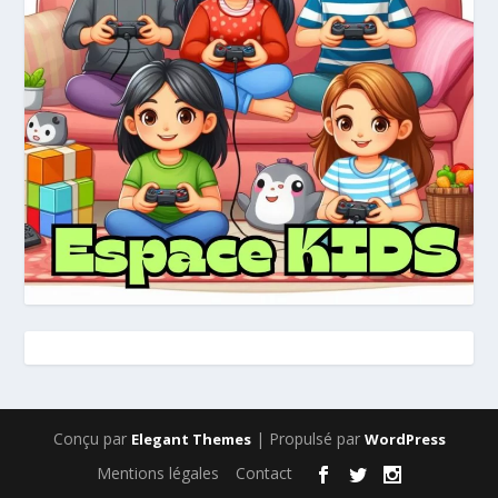
Conçu par
| Propulsé par
Elegant Themes
WordPress
Mentions légales
Contact