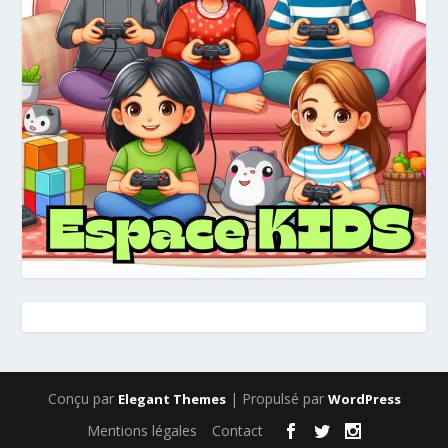
Conçu par
| Propulsé par
Elegant Themes
WordPress
Mentions légales
Contact