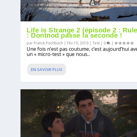
Life is Strange 2 (épisode 2 : Rul
: Dontnod passe la seconde !
par
Franck Fischbach
|
Fév 10, 2019
|
Test
|
0
|
Une fois n’est pas coutume, c’est aujourd’hui av
un « micro-test » que nous...
EN SAVOIR PLUS