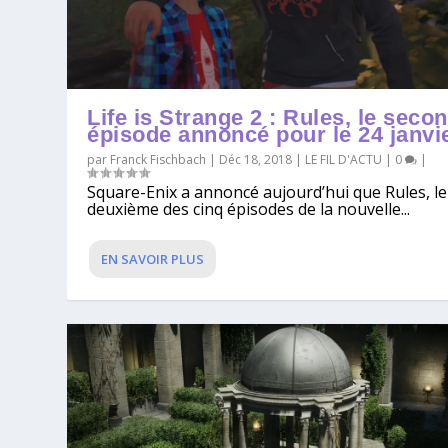
Life is Strange 2 : Rules, le seco
épisode annoncé pour le 24 janvi
par
Franck Fischbach
|
Déc 18, 2018
|
LE FIL D'ACTU
|
0
|
Square-Enix a annoncé aujourd’hui que Rules, le
deuxième des cinq épisodes de la nouvelle...
EN SAVOIR PLUS