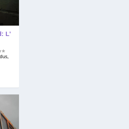
: L’
rdus,