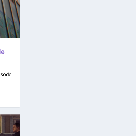
le
pisode