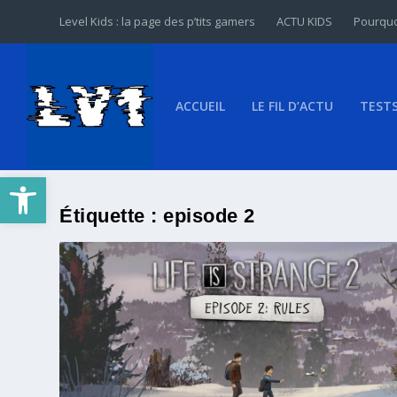
Level Kids : la page des p’tits gamers
ACTU KIDS
Pourquo
ACCUEIL
LE FIL D’ACTU
TEST
Ouvrir la barre d’outils
Étiquette :
episode 2