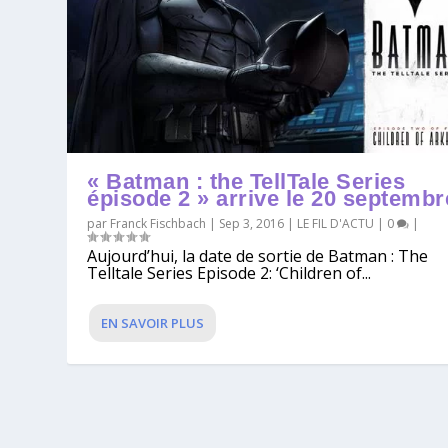
« Batman : the TellTale Series
épisode 2 » arrive le 20 septembr
par
Franck Fischbach
|
Sep 3, 2016
|
LE FIL D'ACTU
|
0
|
Aujourd’hui, la date de sortie de Batman : The
Telltale Series Episode 2: ‘Children of...
EN SAVOIR PLUS