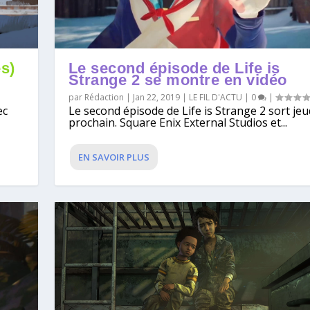
Le second épisode de Life is
es)
Strange 2 se montre en vidéo
par
Rédaction
|
Jan 22, 2019
|
LE FIL D'ACTU
|
0
|
Le second épisode de Life is Strange 2 sort jeu
ec
prochain. Square Enix External Studios et...
EN SAVOIR PLUS