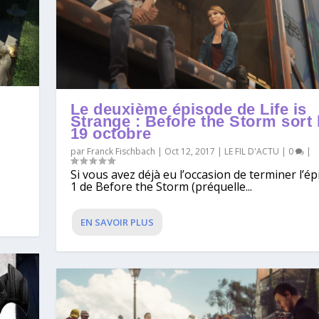
Le deuxième épisode de Life is
Strange : Before the Storm sort 
19 octobre
par
Franck Fischbach
|
Oct 12, 2017
|
LE FIL D'ACTU
|
0
|
Si vous avez déjà eu l’occasion de terminer l’é
1 de Before the Storm (préquelle...
EN SAVOIR PLUS