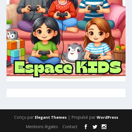
Conçu par
| Propulsé par
Elegant Themes
WordPress
Mentions légales
Contact