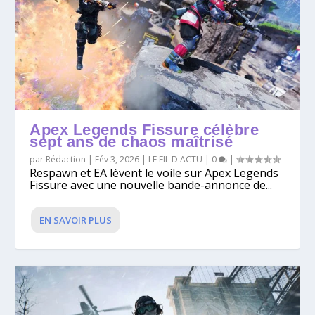
Apex Legends Fissure célèbre
sept ans de chaos maîtrisé
par
Rédaction
|
Fév 3, 2026
|
LE FIL D'ACTU
|
0
|
Respawn et EA lèvent le voile sur Apex Legends
Fissure avec une nouvelle bande-annonce de...
EN SAVOIR PLUS