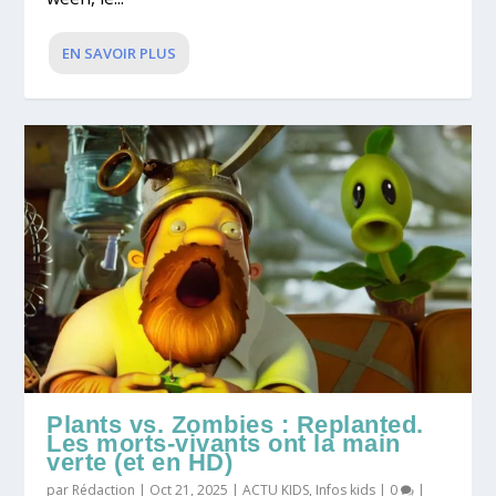
EN SAVOIR PLUS
Plants vs. Zombies : Replanted.
Les morts-vivants ont la main
verte (et en HD)
par
Rédaction
|
Oct 21, 2025
|
ACTU KIDS
,
Infos kids
|
0
|