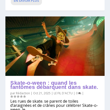
EN SAVOIR PLUS
Skate-o-ween : quand les
fantômes débarquent dans skate.
par
Rédaction
|
Oct 21, 2025
|
LE FIL D'ACTU
|
0
|
Les rues de skate. se parent de toiles
d’araignées et de crânes pour célébrer Skate-o-
ween, le...