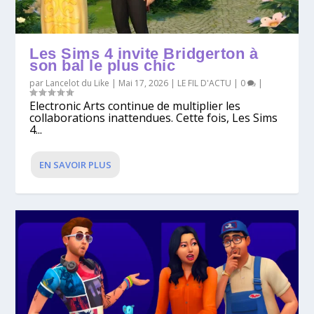
Les Sims 4 invite Bridgerton à
son bal le plus chic
par
Lancelot du Like
|
Mai 17, 2026
|
LE FIL D'ACTU
|
0
|
Electronic Arts continue de multiplier les
collaborations inattendues. Cette fois, Les Sims
4...
EN SAVOIR PLUS