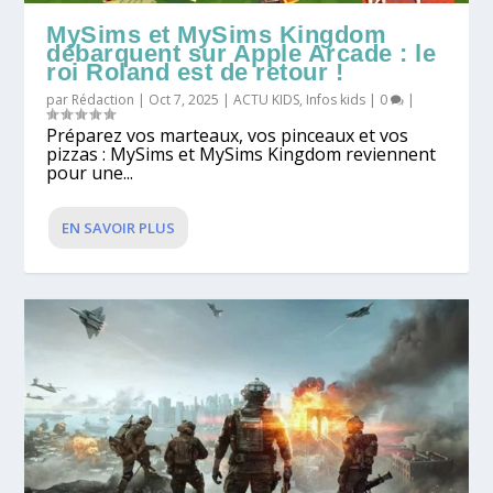
MySims et MySims Kingdom
débarquent sur Apple Arcade : le
roi Roland est de retour !
par
Rédaction
|
Oct 7, 2025
|
ACTU KIDS
,
Infos kids
|
0
|
Préparez vos marteaux, vos pinceaux et vos
pizzas : MySims et MySims Kingdom reviennent
pour une...
EN SAVOIR PLUS