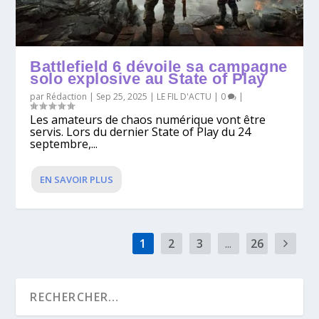
Battlefield 6 dévoile sa campagne
solo explosive au State of Play
par
Rédaction
|
Sep 25, 2025
|
LE FIL D'ACTU
|
0
|
Les amateurs de chaos numérique vont être
servis. Lors du dernier State of Play du 24
septembre,...
EN SAVOIR PLUS
1
2
3
...
26