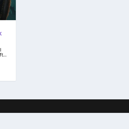
x
l
....