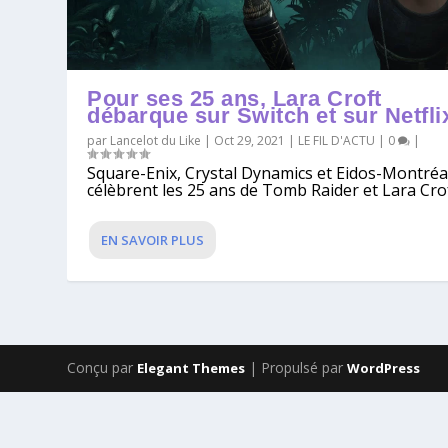
Pour ses 25 ans, Lara Croft
débarque sur Switch et sur Netfli
par
Lancelot du Like
|
Oct 29, 2021
|
LE FIL D'ACTU
|
0
|
Square-Enix, Crystal Dynamics et Eidos-Montréa
célèbrent les 25 ans de Tomb Raider et Lara Croft
EN SAVOIR PLUS
Conçu par
| Propulsé par
Elegant Themes
WordPress