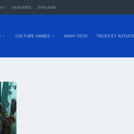
i ?
Tests KIDS
Infos kids
S
CULTURE GAMES
HIGH-TECH
TRUCS ET ASTUCE