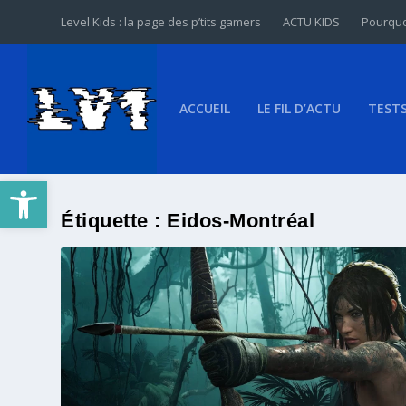
Level Kids : la page des p’tits gamers
ACTU KIDS
Pourquo
ACCUEIL
LE FIL D’ACTU
TEST
Ouvrir la barre d’outils
Étiquette :
Eidos-Montréal