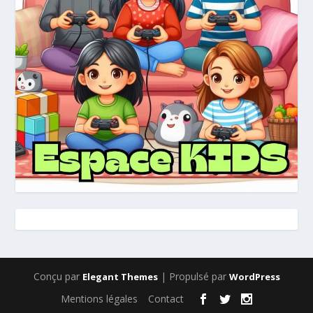
Conçu par
| Propulsé par
Elegant Themes
WordPress
Mentions légales
Contact