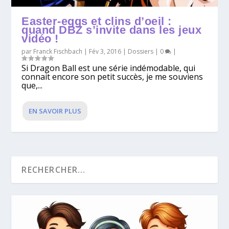
Easter-eggs et clins d’oeil :
quand DBZ s’invite dans les jeux
vidéo !
par
Franck Fischbach
|
Fév 3, 2016
|
Dossiers
|
0
|
Si Dragon Ball est une série indémodable, qui
connait encore son petit succès, je me souviens
que,...
EN SAVOIR PLUS