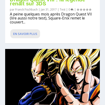
renaît sur 3DS
par
Franck Fischbach
|
Jan 31, 2017
|
Test
|
0
|
A peine quelques mois après Dragon Quest VII
(lire aussi notre test), Square-Enix remet le
couvert...
EN SAVOIR PLUS