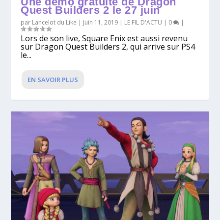
Une démo gratuite de Dragon
Quest Builders 2 le 27 juin
par
Lancelot du Like
|
Juin 11, 2019
|
LE FIL D'ACTU
|
0
|
Lors de son live, Square Enix est aussi revenu
sur Dragon Quest Builders 2, qui arrive sur PS4
le...
EN SAVOIR PLUS