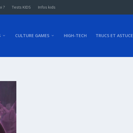
i ?
Tests KIDS
Infos kids
S
CULTURE GAMES
HIGH-TECH
TRUCS ET ASTUCE