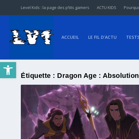
Level Kids : la page des p’tits gamers
ACTU KIDS
Pourquo
ACCUEIL
LE FIL D’ACTU
TEST
Ouvrir la barre d’outils
Étiquette :
Dragon Age : Absolution