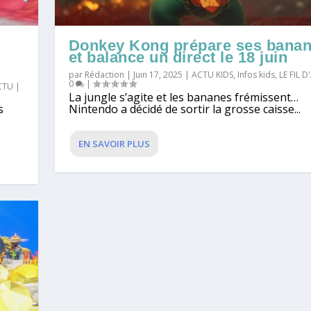
Donkey Kong prépare ses bana
et balance un direct le 18 juin
par
Rédaction
|
Juin 17, 2025
|
ACTU KIDS
,
Infos kids
,
LE FIL 
0
|
ACTU
|
La jungle s’agite et les bananes frémissent…
s
Nintendo a décidé de sortir la grosse caisse...
EN SAVOIR PLUS