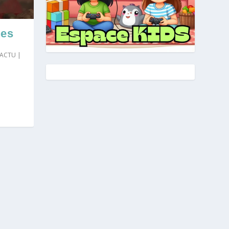
nes
D'ACTU
|