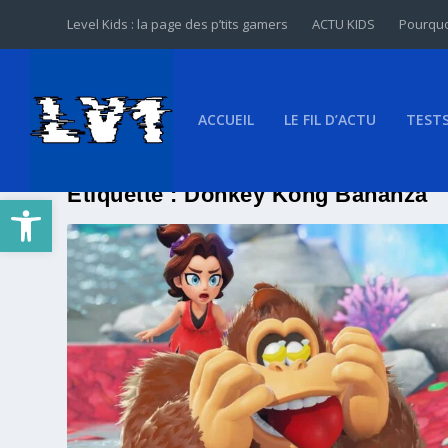
Level Kids : la page des p’tits gamers
ACTU KIDS
Pourquo
ACCUEIL
LE FIL D’ACTU
TEST
Étiquette :
Donkey Kong Bananza
Ouvrir la barre d’outils