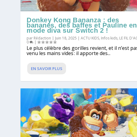
Donkey Kong Bananza : des
bananes, des baffes et Pauline en
mode diva sur Switch 2 !
par
Rédaction
|
Juin 18, 2025
|
ACTU KIDS
,
Infos kids
,
LE FIL D'
0
|
Le plus célèbre des gorilles revient, et il n’est pa
venu les mains vides : il apporte des...
EN SAVOIR PLUS