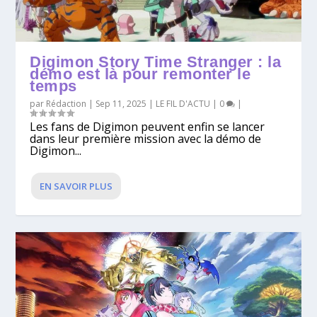
Digimon Story Time Stranger : la
démo est là pour remonter le
temps
par
Rédaction
|
Sep 11, 2025
|
LE FIL D'ACTU
|
0
|
Les fans de Digimon peuvent enfin se lancer
dans leur première mission avec la démo de
Digimon...
EN SAVOIR PLUS