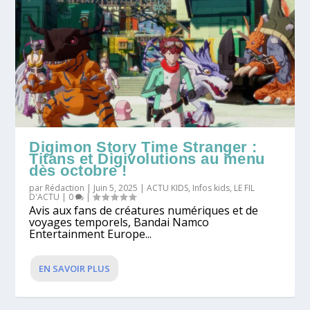
Digimon Story Time Stranger :
Titans et Digivolutions au menu
dès octobre !
par
Rédaction
|
Juin 5, 2025
|
ACTU KIDS
,
Infos kids
,
LE FIL
D'ACTU
|
0
|
Avis aux fans de créatures numériques et de
voyages temporels, Bandai Namco
Entertainment Europe...
EN SAVOIR PLUS