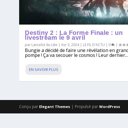
Destiny 2 : La Forme Finale : un
livestream le 9 avril
par
Lancelot du Like
|
Avr 3, 2024
|
LE FIL D'ACTU
|
0
|
Bungie a décidé de faire une révélation en gran
pompe ! Ça va secouer le cosmos ! Leur dernier...
EN SAVOIR PLUS
Conçu par
| Propulsé par
Elegant Themes
WordPress