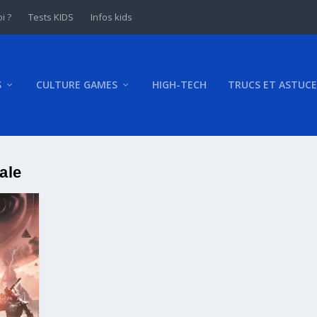
i ?
Tests KIDS
Infos kids
S
CULTURE GAMES
HIGH-TECH
TRUCS ET ASTUCE
ale