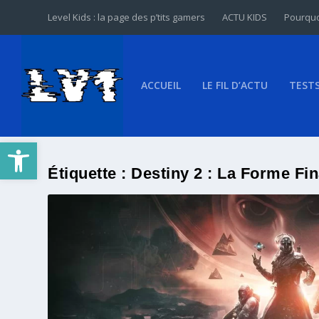
Level Kids : la page des p’tits gamers
ACTU KIDS
Pourquo
ACCUEIL
LE FIL D’ACTU
TEST
Ouvrir la barre d’outils
Étiquette :
Destiny 2 : La Forme Fin