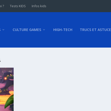
i ?
Tests KIDS
Infos kids
S
CULTURE GAMES
HIGH-TECH
TRUCS ET ASTUCE
4