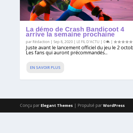
La démo de Crash Bandicoot 4
arrive la semaine prochaine
par
Rédaction
|
Sep 8, 2020
|
LE FIL D'ACTU
|
0
|
Juste avant le lancement officiel du jeu le 2 oct
Les fans qui auront précommandés...
EN SAVOIR PLUS
Conçu par
| Propulsé par
Elegant Themes
WordPress