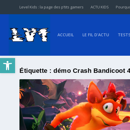
Level Kids : la page des p’tits gamers
ACTU KIDS
Pourquo
ACCUEIL
LE FIL D’ACTU
TEST
Ouvrir la barre d’outils
Étiquette :
démo Crash Bandicoot 