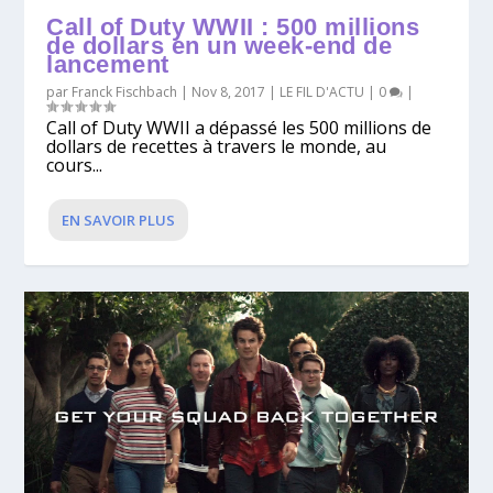
Call of Duty WWII : 500 millions
de dollars en un week-end de
lancement
par
Franck Fischbach
|
Nov 8, 2017
|
LE FIL D'ACTU
|
0
|
Call of Duty WWII a dépassé les 500 millions de
dollars de recettes à travers le monde, au
cours...
EN SAVOIR PLUS