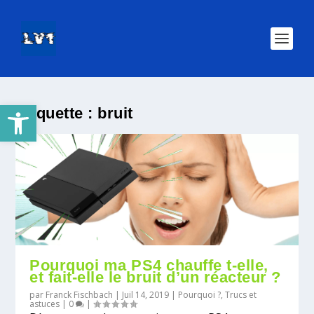
Ouvrir la barre d’outils
Étiquette :
bruit
Pourquoi ma PS4 chauffe t-elle,
et fait-elle le bruit d’un réacteur ?
par
Franck Fischbach
|
Juil 14, 2019
|
Pourquoi ?
,
Trucs et
astuces
|
0
|