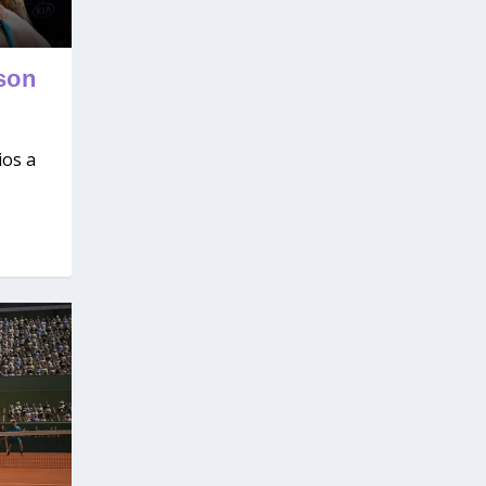
 son
ios a