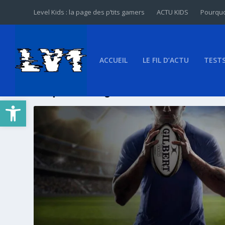
Level Kids : la page des p’tits gamers
ACTU KIDS
Pourquo
ACCUEIL
LE FIL D’ACTU
TEST
Étiquette :
Big Ant Studios
Ouvrir la barre d’outils