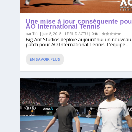
Une mise à jour conséquente pou
AO International Tennis
par
Tifa
|
Juin 8, 2018
|
LE FIL D'ACTU
|
0
|
Big Ant Studios déploie aujourd’hui un nouveau
patch pour AO International Tennis. L’équipe...
EN SAVOIR PLUS