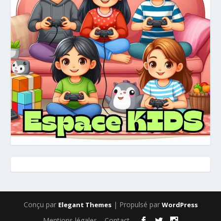
Conçu par
| Propulsé par
Elegant Themes
WordPress
Mentions légales
Contact