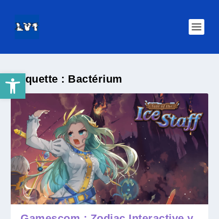
Ouvrir la barre d’outils
Étiquette :
Bactérium
Gamescom : Zodiac Interactive y