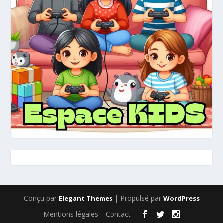
Conçu par
| Propulsé par
Elegant Themes
WordPress
Mentions légales
Contact