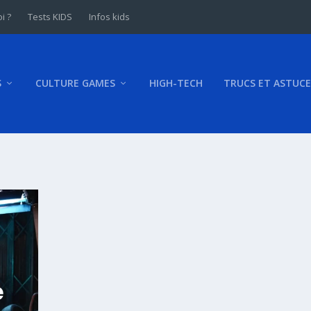
i ?
Tests KIDS
Infos kids
S
CULTURE GAMES
HIGH-TECH
TRUCS ET ASTUCE