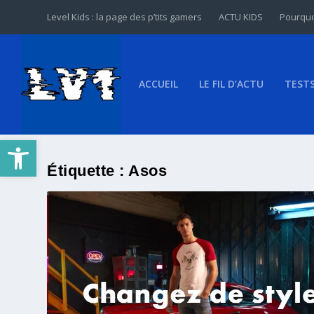
Level Kids : la page des p’tits gamers
ACTU KIDS
Pourquo
ACCUEIL
LE FIL D’ACTU
TEST
Ouvrir la barre d’outils
Étiquette :
Asos