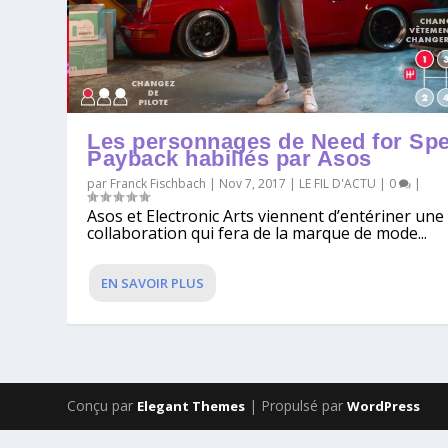
Les personnages de Need for Sp
Payback habillés par Asos
par
Franck Fischbach
|
Nov 7, 2017
|
LE FIL D'ACTU
|
0
|
Asos et Electronic Arts viennent d’entériner une
collaboration qui fera de la marque de mode...
EN SAVOIR PLUS
Conçu par
| Propulsé par
Elegant Themes
WordPress