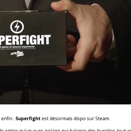
 enfin :
Superfight
est désormais dispo sur Steam.
entier qu’un ours polaire qui balance des burritos tout e