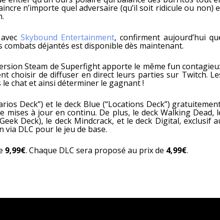
cre n’importe quel adversaire (qu’il soit ridicule ou non) e
h.
t avec
Skybound Entertainment
, confirment aujourd’hui qu
es combats déjantés est disponible dès maintenant.
a version Steam de Superfight apporte le même fun contagieu
choisir de diffuser en direct leurs parties sur Twitch. Le
 le chat et ainsi déterminer le gagnant !
arios Deck”) et le deck Blue (“Locations Deck”) gratuitement
e mises à jour en continu. De plus, le deck Walking Dead, l
eek Deck), le deck Mindcrack, et le deck Digital, exclusif a
n via DLC pour le jeu de base.
de
9,99€
. Chaque DLC sera proposé au prix de
4,99€
.