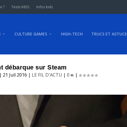
i ?
Tests KIDS
Infos kids
S
CULTURE GAMES
HIGH-TECH
TRUCS ET ASTUCE
ht débarque sur Steam
|
21 Juil 2016
|
LE FIL D'ACTU
|
0
|