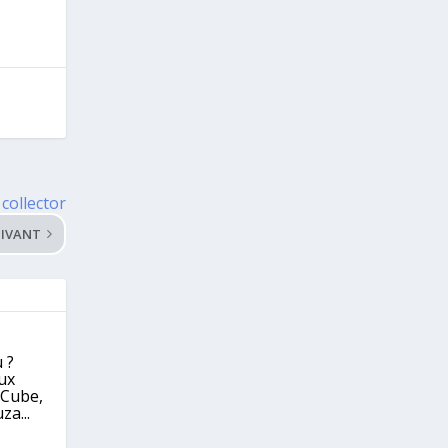
 collector
IVANT
 ?
eux
eCube,
za...