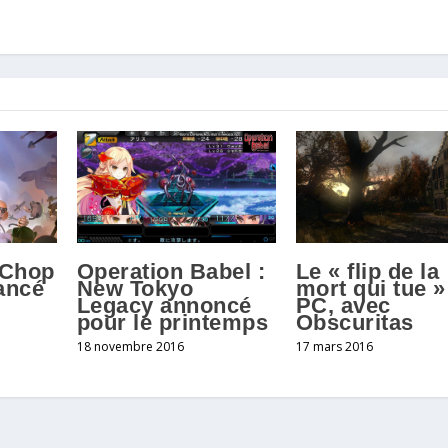
 Chop
Le « flip de la
Operation Babel :
lancé
mort qui tue »
New Tokyo
PC, avec
Legacy annoncé
Obscuritas
pour le printemps
17 mars 2016
18 novembre 2016