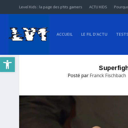
Level Kids : la page des p’tits gamers
ACTU KIDS
Pourquo
ACCUEIL
LE FIL D’ACTU
TEST
Ouvrir la barre d’outils
Superfig
Posté par
Franck Fischbach