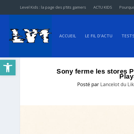
Level Kids : la page des p’tits gamers
ACTU KIDS
Pourquo
ACCUEIL
LE FIL D’ACTU
TEST
Ouvrir la barre d’outils
Sony ferme les stores PS
Play
Posté par
Lancelot du Li