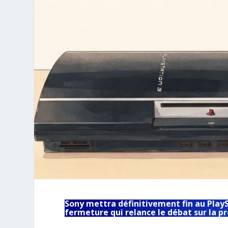
Sony mettra définitivement fin au PlaySt
fermeture qui relance le débat sur la pr