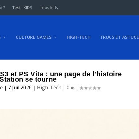
i ?
Tests KIDS
Infos kids
S
CULTURE GAMES
HIGH-TECH
TRUCS ET ASTUCE
3 et PS Vita : une page de l’histoire
Station se tourne
ke
|
7 Juil 2026
|
High-Tech
|
0
|