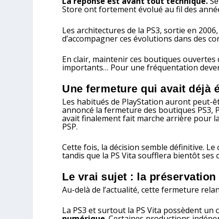
La réponse est avant tout technique.
Se
Store ont fortement évolué au fil des ann
Les architectures de la PS3, sortie en 2006
d’accompagner ces évolutions dans des cond
En clair, maintenir ces boutiques ouvertes
importants… Pour une fréquentation devenu
Une fermeture qui avait déjà
Les habitués de PlayStation auront peut-êt
annoncé la fermeture des boutiques PS3, PSP
avait finalement fait marche arrière pour l
PSP.
Cette fois, la décision semble définitive. 
tandis que la PS Vita soufflera bientôt ses
Le vrai sujet : la préservatio
Au-delà de l’actualité, cette fermeture rela
La PS3 et surtout la PS Vita possèdent un 
numérique
. Certaines productions indépe