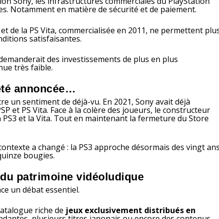
lon Sony, les infrastructures commerciales du PlayStation
ées. Notamment en matière de sécurité et de paiement.
, et de la PS Vita, commercialisée en 2011, ne permettent plu
itions satisfaisantes.
 demanderait des investissements de plus en plus
e très faible.
 été annoncée…
re un sentiment de déjà-vu. En 2021, Sony avait déjà
 et PS Vita. Face à la colère des joueurs, le constructeur
a PS3 et la Vita. Tout en maintenant la fermeture du Store
Le contexte a changé : la PS3 approche désormais des vingt ans
 quinze bougies.
n du patrimoine vidéoludique
nce un débat essentiel.
catalogue riche de
jeux exclusivement distribués en
ndantes, plusieurs titres japonais ou encore des contenus