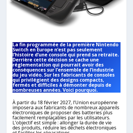
La fin programmée de la première Nintendo
Switch en Europe n’est pas seulement
l’histoire d’une console qui prend sa retraite.
Derrière cette décision se cache une
réglementation qui pourrait avoir des
conséquences sur l’ensemble de l’industrie
du jeu vidéo. Sur les fabricants de consoles
qui privilégient des designs compacts,
fermés et difficiles à démonter depuis de
nombreuses années.
Voici pourquoi.
À partir du 18 février 2027, l’Union européenne
imposera aux fabricants de nombreux appareils
électroniques de proposer des batteries plus
facilement remplaçables par les utilisateurs.
L’objectif est simple : allonger la durée de vie
des produits, réduire les déchets électroniques
et faciliter les réparations.