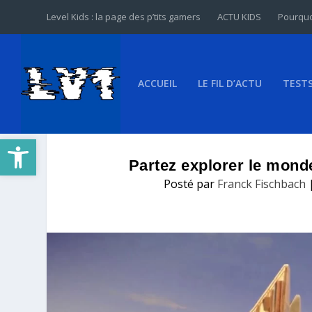
Level Kids : la page des p’tits gamers
ACTU KIDS
Pourquo
ACCUEIL
LE FIL D’ACTU
TEST
Ouvrir la barre d’outils
Partez explorer le mond
Posté par
Franck Fischbach