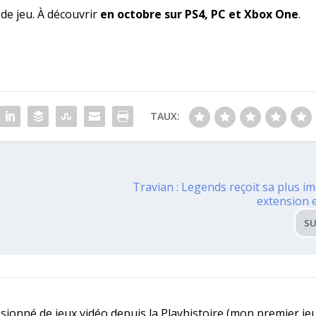
de jeu. À découvrir
en octobre sur PS4, PC et Xbox One
.
TAUX:
Travian : Legends reçoit sa plus i
extension 
SU
ssionné de jeux vidéo depuis la Playhistoire (mon premier jeu