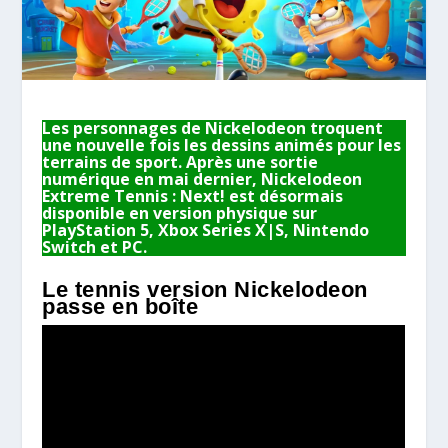
Les personnages de Nickelodeon troquent
une nouvelle fois les dessins animés pour les
terrains de sport. Après une sortie
numérique en mai dernier, Nickelodeon
Extreme Tennis : Next! est désormais
disponible en version physique sur
PlayStation 5, Xbox Series X|S, Nintendo
Switch et PC.
Le tennis version Nickelodeon
passe en boîte